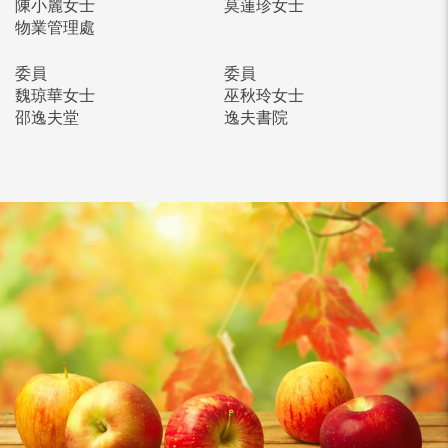
陳小麗女士
莫蓮珍女士
物業管理處
委員
委員
魏琼華女士
巫秋玲女士
邵逸夫堂
逸夫書院