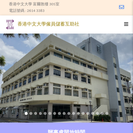
香港中文大學 富爾敦樓 305室
Email
電話號碼 : 2614 3383
Togg
香港中文大學僱員儲蓄互助社
Previous
Next
辦事處開放時間