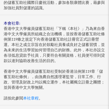
的儲蓄互助社國際日慶祝活動，參加各類康體比賽，藉參與
加強社員對儲運的認識。
本會社章:
香港中文大學僱員儲蓄互助社「下稱《本社》」乃為來自香
港中文大學僱員所組織之合法機構，並按香港儲蓄互助社條
例第119條之規定下向香港儲蓄互助社註冊官正式註冊營
運。本社之成立宗旨在於鼓勵社員養成良好之儲蓄習慣，並
為未來的生活學習如何管理自己的財務。此外，本社亦設立
各項低息貸款予社員，只要符合有關資格，社員便可得到貸
款以達到協助改善生活的目的。
香港中文大學僱員儲蓄互助社受制於香港法例第119章「儲
蓄互助社條例」，由漁農自然護理署監管，日常工作、行
政、管理及財政上均以獨立運作，本社屬獨立註冊之團體；
並與香港中文大學無關。
請按此參閲
本社章程
。